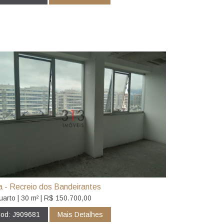
a - Recreio dos Bandeirantes
uarto | 30 m² | R$ 150.700,00
od: J909681
Mais Detalhes