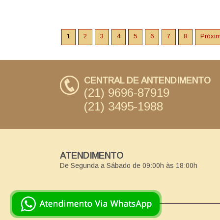
1
2
3
4
5
6
7
8
Próxi
CENTRAL DE ANTENDIMENTO
(21) 9696-87919
(21) 3495-1988
ATENDIMENTO
De Segunda a Sábado de 09:00h às 18:00h