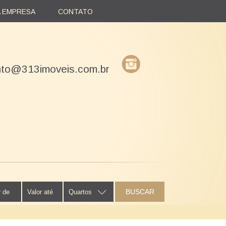
A EMPRESA
CONTATO
nto@313imoveis.com.br