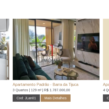
Apartamento Padrão - Barra da Tijuca
Apa
3 Quartos | 129 m² | R$ 1.787.000,00
4 Q
Cod: JLan01
Mais Detalhes
C